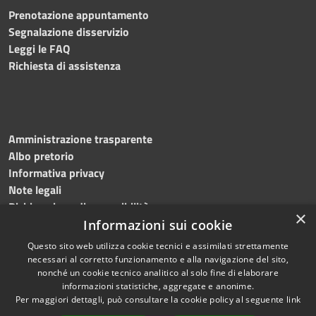
Prenotazione appuntamento
Segnalazione disservizio
Leggi le FAQ
Richiesta di assistenza
Amministrazione trasparente
Albo pretorio
Informativa privacy
Note legali
Dichiarazione di accessibilità
×
Informazioni sui cookie
Questo sito web utilizza cookie tecnici e assimilati strettamente
necessari al corretto funzionamento e alla navigazione del sito,
RSS
© 2023 • Comune di
nonché un cookie tecnico analitico al solo fine di elaborare
informazioni statistiche, aggregate e anonime.
Accessibilità
Monte Giberto • Powered
Per maggiori dettagli, può consultare la cookie policy al seguente
link
Privacy
by
Municipium
•
Accesso