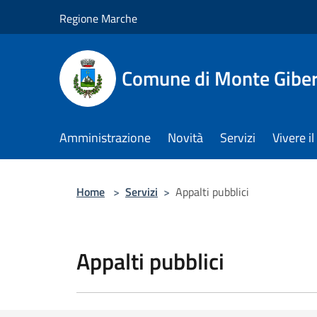
Salta al contenuto principale
Regione Marche
Comune di Monte Gibe
Amministrazione
Novità
Servizi
Vivere 
Home
>
Servizi
>
Appalti pubblici
Appalti pubblici