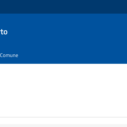
rto
il Comune