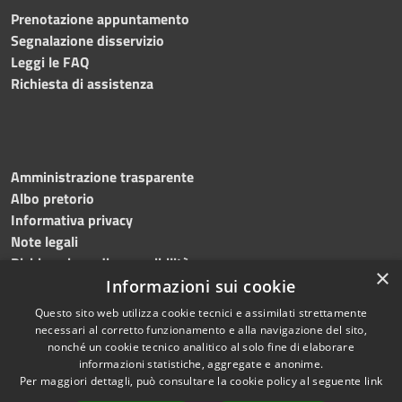
Prenotazione appuntamento
Segnalazione disservizio
Leggi le FAQ
Richiesta di assistenza
Amministrazione trasparente
Albo pretorio
Informativa privacy
Note legali
Dichiarazione di accessibilità
×
Informazioni sui cookie
Questo sito web utilizza cookie tecnici e assimilati strettamente
necessari al corretto funzionamento e alla navigazione del sito,
RSS
© 2023 • Comune di
nonché un cookie tecnico analitico al solo fine di elaborare
informazioni statistiche, aggregate e anonime.
Accessibilità
Monte Giberto • Powered
Per maggiori dettagli, può consultare la cookie policy al seguente
link
Privacy
by
Municipium
•
Accesso