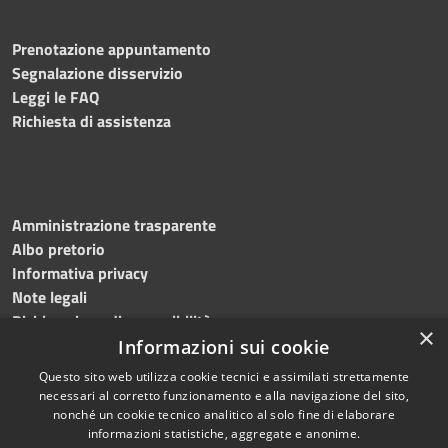
Prenotazione appuntamento
Segnalazione disservizio
Leggi le FAQ
Richiesta di assistenza
Amministrazione trasparente
Albo pretorio
Informativa privacy
Note legali
Dichiarazione di accessibilità
×
Informazioni sui cookie
Questo sito web utilizza cookie tecnici e assimilati strettamente
necessari al corretto funzionamento e alla navigazione del sito,
RSS
© 2023 • Comune di
nonché un cookie tecnico analitico al solo fine di elaborare
informazioni statistiche, aggregate e anonime.
Accessibilità
Monte Giberto • Powered