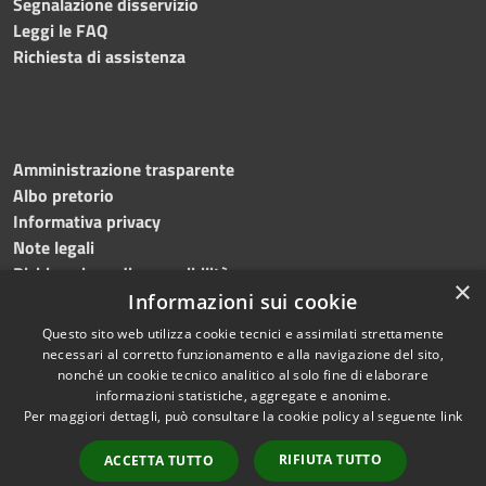
Segnalazione disservizio
Leggi le FAQ
Richiesta di assistenza
Amministrazione trasparente
Albo pretorio
Informativa privacy
Note legali
Dichiarazione di accessibilità
×
Informazioni sui cookie
Questo sito web utilizza cookie tecnici e assimilati strettamente
necessari al corretto funzionamento e alla navigazione del sito,
RSS
© 2023 • Comune di
nonché un cookie tecnico analitico al solo fine di elaborare
informazioni statistiche, aggregate e anonime.
Accessibilità
Monte Giberto • Powered
Per maggiori dettagli, può consultare la cookie policy al seguente
link
Privacy
by
Municipium
•
Accesso
Cookie
redazione
RIFIUTA TUTTO
ACCETTA TUTTO
Mappa del sito