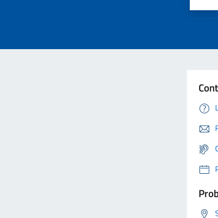
Cont
Prob