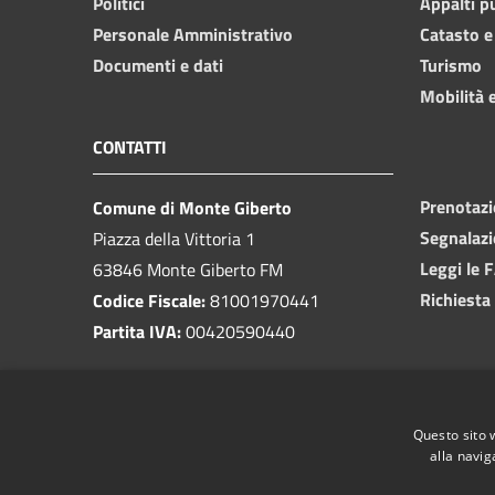
Politici
Appalti p
Personale Amministrativo
Catasto e
Documenti e dati
Turismo
Mobilità e
CONTATTI
Prenotaz
Comune di Monte Giberto
Segnalazi
Piazza della Vittoria 1
Leggi le 
63846 Monte Giberto FM
Richiesta
Codice Fiscale:
81001970441
Partita IVA:
00420590440
PEC:
info@pec.montegiberto.net
Centralino Unico:
0734 630047
Questo sito 
alla navig