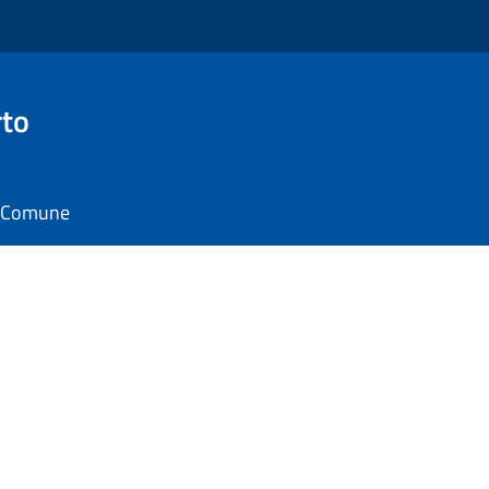
rto
il Comune